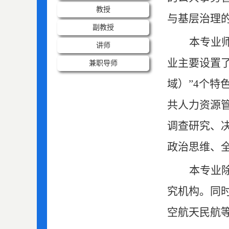
教授
与基层治理
副教授
本专业
讲师
业主要设置
兼职导师
域）”
4
个特
共人力资源
调查研究、
政治思维、
本专业
究机构。同
空航天民航